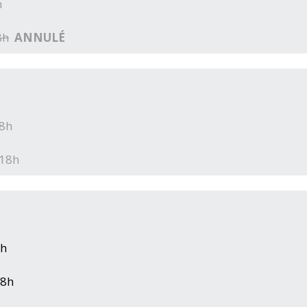
h
8h
ANNULÉ
18h
-18h
8h
18h