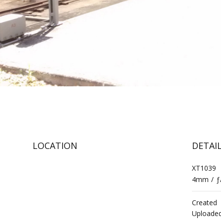
LOCATION
DETAI
XT1039
4mm
/
ƒ
Created
Uploade