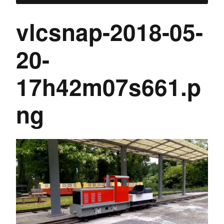
vlcsnap-2018-05-
20-
17h42m07s661.p
ng